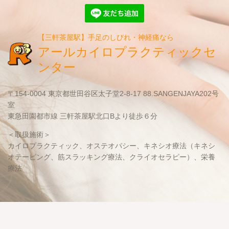
【三軒茶屋駅】手足のしびれ・神経痛なら
アールカイロプラクティックセ
ンター
〒154-0004 東京都世田谷区太子堂2-8-17 88.SANGENJAYA202号
室
東急田園都市線 三軒茶屋駅北口Bより徒歩６分
＜取扱施術＞
カイロプラクティック、オステオパシー、キネシオ療法（キネシ
オテーピング、筋スラッキング療法、クライオセラピー）、栄養
療法