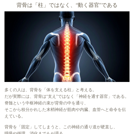
背骨は「柱」ではなく、“動く器官”である
多くの人は、背骨を「体を支える柱」と考える。
だが実際には、背骨は“支え”ではなく「神経を通す器官」である。
脊髄という中枢神経の束が背骨の中を通り、
そこから枝分かれした末梢神経が筋肉や内臓、血管へと命令を伝
えている。
背骨を「固定」してしまうと、この神経の通り道が硬直し、
呼吸や循環、消化までもが滞る。