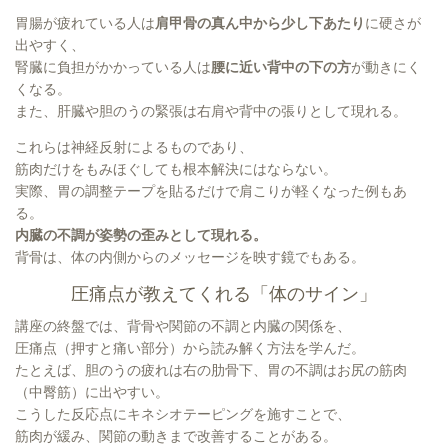
胃腸が疲れている人は
肩甲骨の真ん中から少し下あたり
に硬さが
出やすく、
腎臓に負担がかかっている人は
腰に近い背中の下の方
が動きにく
くなる。
また、肝臓や胆のうの緊張は右肩や背中の張りとして現れる。
これらは神経反射によるものであり、
筋肉だけをもみほぐしても根本解決にはならない。
実際、胃の調整テープを貼るだけで肩こりが軽くなった例もあ
る。
内臓の不調が姿勢の歪みとして現れる。
背骨は、体の内側からのメッセージを映す鏡でもある。
圧痛点が教えてくれる「体のサイン」
講座の終盤では、背骨や関節の不調と内臓の関係を、
圧痛点（押すと痛い部分）から読み解く方法を学んだ。
たとえば、胆のうの疲れは右の肋骨下、胃の不調はお尻の筋肉
（中臀筋）に出やすい。
こうした反応点にキネシオテーピングを施すことで、
筋肉が緩み、関節の動きまで改善することがある。