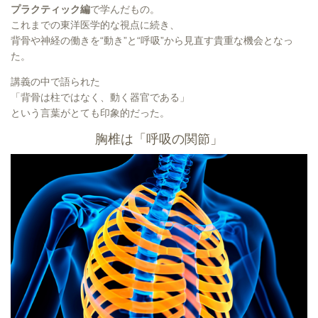
プラクティック編
で学んだもの。
これまでの東洋医学的な視点に続き、
背骨や神経の働きを“動き”と“呼吸”から見直す貴重な機会となっ
た。
講義の中で語られた
「背骨は柱ではなく、動く器官である」
という言葉がとても印象的だった。
胸椎は「呼吸の関節」