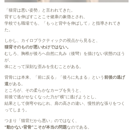
「猫背は悪い姿勢」と言われてきた。
背すじを伸ばすことこそ健康の象徴とされ、
学校でも職場でも、「もっと背中を伸ばして」と指導されてき
た。
しかし、カイロプラクティックの視点から見ると、
猫背そのものが悪いわけではない。
むしろ、胸椎が後ろへ自然に丸み（後彎）を描けない状態のほう
が、
体にとって深刻な歪みを生むことがある。
背骨には本来、「前に反る」「後ろに丸まる」という
前後の逃げ
道
がある。
ところが、その柔らかなカーブを失うと、
前後で逃がせなくなった力が“横”に逃げようとし、
結果として側弯やねじれ、肩の高さの違い、慢性的な張りをつく
ってしまう。
つまり「猫背だから悪い」のではなく、
“動かない背骨”こそが本当の問題
なのである。