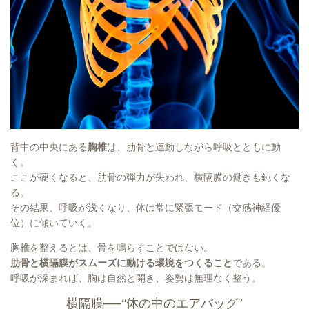
背中の中央にある
胸椎
は、肋骨と連動しながら呼吸とともに動
く。
ここが硬くなると、肋骨の弾力が失われ、横隔膜の働きも鈍くな
る。
その結果、呼吸が浅くなり、体は常に緊張モード（交感神経優
位）に傾いていく。
胸椎を整えるとは、骨を鳴らすことではない。
肋骨と横隔膜がスムーズに動ける環境をつくること
である。
呼吸が深まれば、胸は自然と開き、姿勢は無理なく整う。
横隔膜──“体の中のエアバッグ”