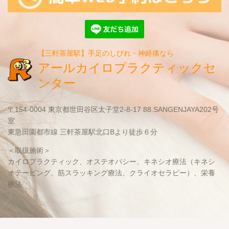
【三軒茶屋駅】手足のしびれ・神経痛なら
アールカイロプラクティックセ
ンター
〒154-0004 東京都世田谷区太子堂2-8-17 88.SANGENJAYA202号
室
東急田園都市線 三軒茶屋駅北口Bより徒歩６分
＜取扱施術＞
カイロプラクティック、オステオパシー、キネシオ療法（キネシ
オテーピング、筋スラッキング療法、クライオセラピー）、栄養
療法