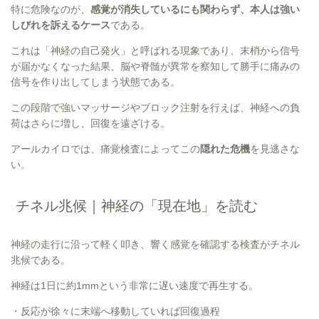
特に危険なのが、
感覚が消失しているにも関わらず、本人は強い
しびれを訴えるケース
である。
これは「神経の自己発火」と呼ばれる現象であり、末梢から信号
が届かなくなった結果、脳や脊髄が異常を察知して勝手に痛みの
信号を作り出してしまう状態である。
この段階で強いマッサージやブロック注射を行えば、神経への負
荷はさらに増し、回復を遠ざける。
アールカイロでは、痛覚検査によってこの
隠れた危機
を見逃さな
い。
チネル兆候｜神経の「現在地」を読む
神経の走行に沿って軽く叩き、響く感覚を確認する検査がチネル
兆候である。
神経は1日に約1mmという非常に遅い速度で再生する。
・反応が徐々に末端へ移動していれば回復過程