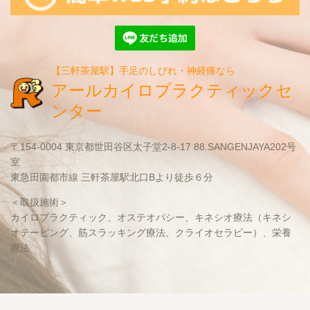
【三軒茶屋駅】手足のしびれ・神経痛なら
アールカイロプラクティックセ
ンター
〒154-0004 東京都世田谷区太子堂2-8-17 88.SANGENJAYA202号
室
東急田園都市線 三軒茶屋駅北口Bより徒歩６分
＜取扱施術＞
カイロプラクティック、オステオパシー、キネシオ療法（キネシ
オテーピング、筋スラッキング療法、クライオセラピー）、栄養
療法