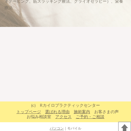
オテーピング、筋スラッキング療法、クライオセラピー）、栄養
療法
(c) Rカイロプラクティックセンター
トップページ
選ばれる理由
施術案内
お客さまの声
お悩み相談室
アクセス
ご予約・ご相談
パソコン
｜モバイル