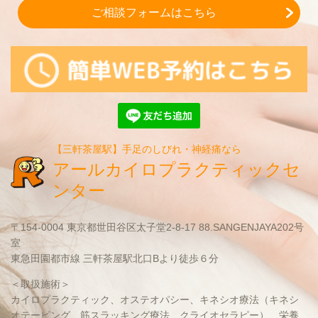
ご相談フォームはこちら
【三軒茶屋駅】手足のしびれ・神経痛なら
アールカイロプラクティックセ
ンター
〒154-0004 東京都世田谷区太子堂2-8-17 88.SANGENJAYA202号
室
東急田園都市線 三軒茶屋駅北口Bより徒歩６分
＜取扱施術＞
カイロプラクティック、オステオパシー、キネシオ療法（キネシ
オテーピング、筋スラッキング療法、クライオセラピー）、栄養