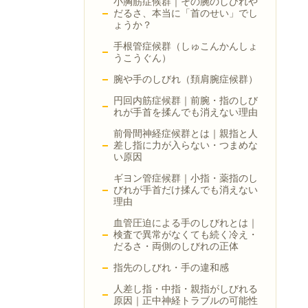
小胸筋症候群｜その腕のしびれや
だるさ、本当に「首のせい」でし
ょうか？
手根管症候群（しゅこんかんしょ
うこうぐん）
腕や手のしびれ（頚肩腕症候群）
円回内筋症候群｜前腕・指のしび
れが手首を揉んでも消えない理由
前骨間神経症候群とは｜親指と人
差し指に力が入らない・つまめな
い原因
ギヨン管症候群｜小指・薬指のし
びれが手首だけ揉んでも消えない
理由
血管圧迫による手のしびれとは｜
検査で異常がなくても続く冷え・
だるさ・両側のしびれの正体
指先のしびれ・手の違和感
人差し指・中指・親指がしびれる
原因｜正中神経トラブルの可能性