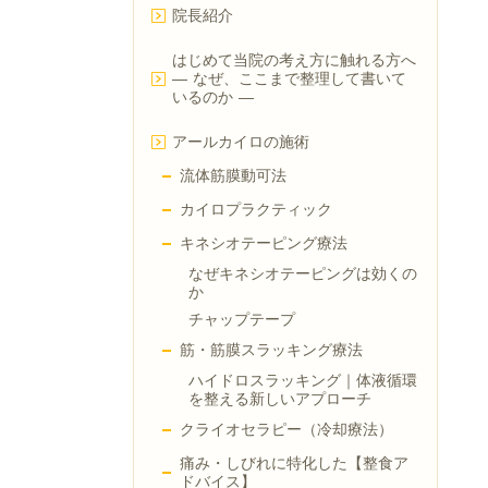
院長紹介
はじめて当院の考え方に触れる方へ
― なぜ、ここまで整理して書いて
いるのか ―
アールカイロの施術
流体筋膜動可法
カイロプラクティック
キネシオテーピング療法
なぜキネシオテーピングは効くの
か
チャップテープ
筋・筋膜スラッキング療法
ハイドロスラッキング｜体液循環
を整える新しいアプローチ
クライオセラピー（冷却療法）
痛み・しびれに特化した【整食ア
ドバイス】