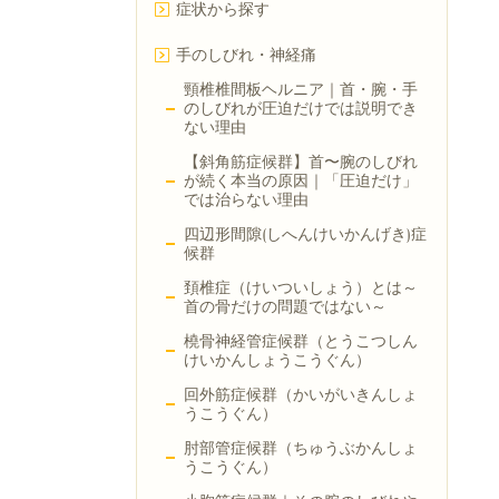
症状から探す
手のしびれ・神経痛
頸椎椎間板ヘルニア｜首・腕・手
のしびれが圧迫だけでは説明でき
ない理由
【斜角筋症候群】首〜腕のしびれ
が続く本当の原因｜「圧迫だけ」
では治らない理由
四辺形間隙(しへんけいかんげき)症
候群
頚椎症（けいついしょう）とは～
首の骨だけの問題ではない～
橈骨神経管症候群（とうこつしん
けいかんしょうこうぐん）
回外筋症候群（かいがいきんしょ
うこうぐん）
肘部管症候群（ちゅうぶかんしょ
うこうぐん）