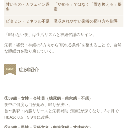
甘いもの・カフェイン過
「やめる」ではなく「置き換える」提
多
案
ビタミン・ミネラル不足
吸収されやすい栄養の摂り方を指導
「眠れない夜」は生活リズムと神経代謝のサイン。
栄養・姿勢・神経の3方向から“眠れる条件”を整えることで、自然
な睡眠力を取り戻していく。
症例紹介
①59歳・女性・会社員（糖尿病・倦怠感・不眠）
夜中に何度も目が覚め、眠りが浅い。
首〜胸郭・内臓リリースと栄養補助で睡眠が深くなり、3ヶ月で
HbA1c 8.5→5.9％に改善。
②65歳・男性・元経営者（中途覚醒・甘味依存）