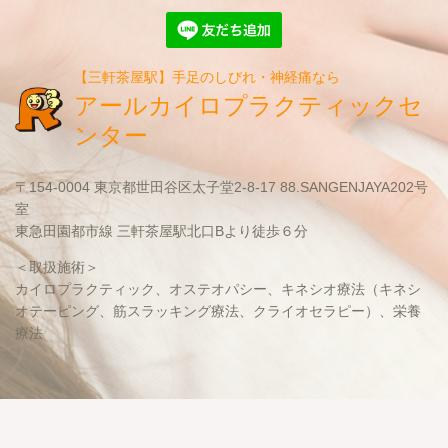
【三軒茶屋駅】手足のしびれ・神経痛なら
アールカイロプラクティックセ
ンター
〒154-0004 東京都世田谷区太子堂2-8-17 88.SANGENJAYA202号
室
東急田園都市線 三軒茶屋駅北口Bより徒歩６分
＜取扱施術＞
カイロプラクティック、オステオパシー、キネシオ療法（キネシ
オテーピング、筋スラッキング療法、クライオセラピー）、栄養
療法