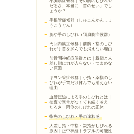
小胸筋症候群｜その腕のしびれや
だるさ、本当に「首のせい」でし
ょうか？
手根管症候群（しゅこんかんしょ
うこうぐん）
腕や手のしびれ（頚肩腕症候群）
円回内筋症候群｜前腕・指のしび
れが手首を揉んでも消えない理由
前骨間神経症候群とは｜親指と人
差し指に力が入らない・つまめな
い原因
ギヨン管症候群｜小指・薬指のし
びれが手首だけ揉んでも消えない
理由
血管圧迫による手のしびれとは｜
検査で異常がなくても続く冷え・
だるさ・両側のしびれの正体
指先のしびれ・手の違和感
人差し指・中指・親指がしびれる
原因｜正中神経トラブルの可能性