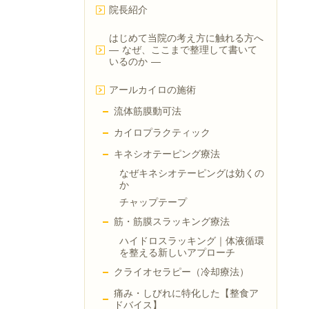
院長紹介
はじめて当院の考え方に触れる方へ
― なぜ、ここまで整理して書いて
いるのか ―
アールカイロの施術
流体筋膜動可法
カイロプラクティック
キネシオテーピング療法
なぜキネシオテーピングは効くの
か
チャップテープ
筋・筋膜スラッキング療法
ハイドロスラッキング｜体液循環
を整える新しいアプローチ
クライオセラピー（冷却療法）
痛み・しびれに特化した【整食ア
ドバイス】