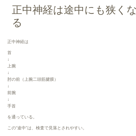
正中神経は途中にも狭く
る
正中神経は
首
↓
上腕
↓
肘の前（上腕二頭筋腱膜）
↓
前腕
↓
手首
を通っている。
この“途中”は、検査で見落とされやすい。