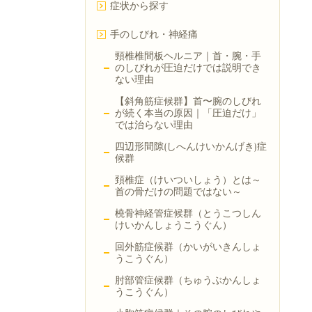
症状から探す
手のしびれ・神経痛
頸椎椎間板ヘルニア｜首・腕・手
のしびれが圧迫だけでは説明でき
ない理由
【斜角筋症候群】首〜腕のしびれ
が続く本当の原因｜「圧迫だけ」
では治らない理由
四辺形間隙(しへんけいかんげき)症
候群
頚椎症（けいついしょう）とは～
首の骨だけの問題ではない～
橈骨神経管症候群（とうこつしん
けいかんしょうこうぐん）
回外筋症候群（かいがいきんしょ
うこうぐん）
肘部管症候群（ちゅうぶかんしょ
うこうぐん）