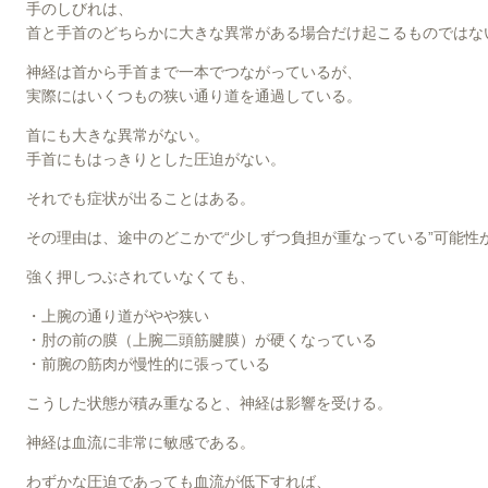
手のしびれは、
首と手首のどちらかに大きな異常がある場合だけ起こるものではな
神経は首から手首まで一本でつながっているが、
実際にはいくつもの狭い通り道を通過している。
首にも大きな異常がない。
手首にもはっきりとした圧迫がない。
それでも症状が出ることはある。
その理由は、途中のどこかで“少しずつ負担が重なっている”可能性
強く押しつぶされていなくても、
・上腕の通り道がやや狭い
・肘の前の膜（上腕二頭筋腱膜）が硬くなっている
・前腕の筋肉が慢性的に張っている
こうした状態が積み重なると、神経は影響を受ける。
神経は血流に非常に敏感である。
わずかな圧迫であっても血流が低下すれば、