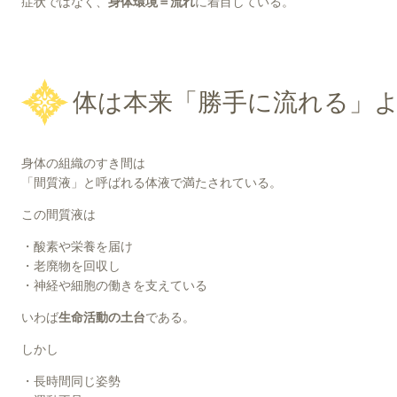
症状ではなく、
身体環境＝流れ
に着目している。
体は本来「勝手に流れる」
身体の組織のすき間は
「間質液」と呼ばれる体液で満たされている。
この間質液は
・酸素や栄養を届け
・老廃物を回収し
・神経や細胞の働きを支えている
いわば
生命活動の土台
である。
しかし
・長時間同じ姿勢