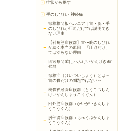
症状から探す
手のしびれ・神経痛
頸椎椎間板ヘルニア｜首・腕・手
のしびれが圧迫だけでは説明でき
ない理由
【斜角筋症候群】首〜腕のしびれ
が続く本当の原因｜「圧迫だけ」
では治らない理由
四辺形間隙(しへんけいかんげき)症
候群
頚椎症（けいついしょう）とは～
首の骨だけの問題ではない～
橈骨神経管症候群（とうこつしん
けいかんしょうこうぐん）
回外筋症候群（かいがいきんしょ
うこうぐん）
肘部管症候群（ちゅうぶかんしょ
うこうぐん）