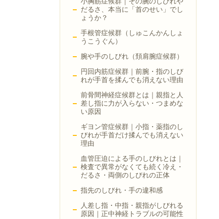
小胸筋症候群｜その腕のしびれや
だるさ、本当に「首のせい」でし
ょうか？
手根管症候群（しゅこんかんしょ
うこうぐん）
腕や手のしびれ（頚肩腕症候群）
円回内筋症候群｜前腕・指のしび
れが手首を揉んでも消えない理由
前骨間神経症候群とは｜親指と人
差し指に力が入らない・つまめな
い原因
ギヨン管症候群｜小指・薬指のし
びれが手首だけ揉んでも消えない
理由
血管圧迫による手のしびれとは｜
検査で異常がなくても続く冷え・
だるさ・両側のしびれの正体
指先のしびれ・手の違和感
人差し指・中指・親指がしびれる
原因｜正中神経トラブルの可能性