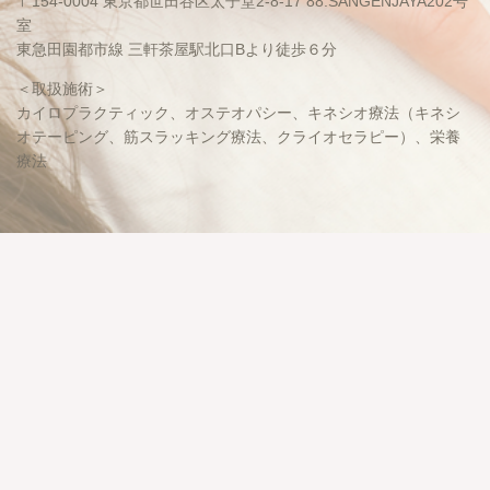
〒154-0004 東京都世田谷区太子堂2-8-17 88.SANGENJAYA202号
室
東急田園都市線 三軒茶屋駅北口Bより徒歩６分
＜取扱施術＞
カイロプラクティック、オステオパシー、キネシオ療法（キネシ
オテーピング、筋スラッキング療法、クライオセラピー）、栄養
療法