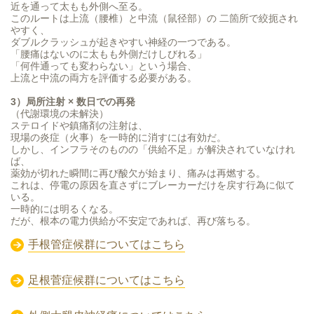
近を通って太もも外側へ至る。
このルートは上流（腰椎）と中流（鼠径部）の 二箇所で絞扼され
やすく、
ダブルクラッシュが起きやすい神経の一つである。
「腰痛はないのに太もも外側だけしびれる」
「何件通っても変わらない」という場合、
上流と中流の両方を評価する必要がある。
3）局所注射 × 数日での再発
（代謝環境の未解決）
ステロイドや鎮痛剤の注射は、
現場の炎症（火事）を一時的に消すには有効だ。
しかし、インフラそのものの「供給不足」が解決されていなけれ
ば、
薬効が切れた瞬間に再び酸欠が始まり、痛みは再燃する。
これは、停電の原因を直さずにブレーカーだけを戻す行為に似て
いる。
一時的には明るくなる。
だが、根本の電力供給が不安定であれば、再び落ちる。
手根管症候群についてはこちら
足根菅症候群についてはこちら