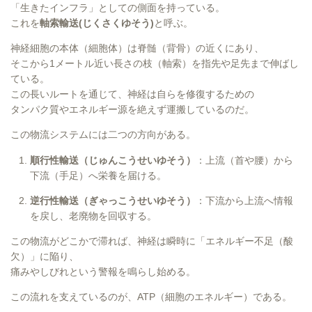
「生きたインフラ」としての側面を持っている。
これを
軸索輸送(じくさくゆそう)
と呼ぶ。
神経細胞の本体（細胞体）は脊髄（背骨）
の近くにあり、
そこから1メートル近い長さの枝（軸索）を指先や足先まで伸ばし
ている。
この長いルートを通じて、神経は自らを修復するための
タンパク質やエネルギー源を絶えず運搬しているのだ。
この物流システムには二つの方向がある。
順行性輸送（じゅんこうせいゆそう）
：上流（首や腰）から
下流（手足）へ栄養を届ける。
逆行性輸送（ぎゃっこうせいゆそう）
：下流から上流へ情報
を戻し、老廃物を回収する。
この物流がどこかで滞れば、神経は瞬時に「エネルギー不足（酸
欠）」に陥り、
痛みやしびれという警報を鳴らし始める。
この流れを支えているのが、ATP（細胞のエネルギー）である。