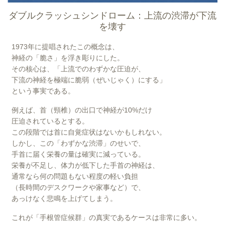
ダブルクラッシュシンドローム：上流の渋滞が下流
を壊す
1973年に提唱されたこの概念は、
G
神経の「脆さ」を浮き彫りにした。
e
その核心は、「上流でのわずかな圧迫が、
m
下流の神経を極端に脆弱（ぜいじゃく）にする」
i
という事実である。
n
i
の
例えば、首（頸椎）の出口で神経が10%だけ
回
圧迫されているとする。
答
この段階では首に自覚症状はないかもしれない。
しかし、この「わずかな渋滞」のせいで、
手首に届く栄養の量は確実に減っている。
栄養が不足し、体力が低下した手首の神経は、
通常なら何の問題もない程度の軽い負担
（長時間のデスクワークや家事など）で、
あっけなく悲鳴を上げてしまう。
これが「手根管症候群」の真実であるケースは非常に多い。