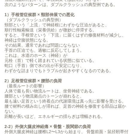
次のようなパターンは、ダブルクラッシュの典型例である。
1）手根管症候群 × 頸部伸展での悪化
（ダブルクラッシュの典型例）
頸部という「上流」で神経根にわずかな圧迫があると、
順行性軸索輸送（栄養供給）が微妙に停滞する。
すると、手根管という「下流」に届くはずの修復材料が減少し、
神経は空腹状態になる。
その結果、通常であれば問題にならない
手首の圧迫でも、過敏に反応してしまう。
これは、水道のホース（神経）が
元栓（首）で軽く踏まれている状態に似ている。
蛇口（手首）側で水の出が不安定になり、
わずかな詰まりでもトラブルが起きやすくなるのである。
2）足根管症候群 × 腰部の負荷
（最長ルートの影響）
人体で最も長い物流ルートは、坐骨神経である。
腰部という物流拠点のトーンが崩れると、
最も遠い足首という終着点の代謝環境は真っ先に影響を受ける。
腰で材料の積み出しが滞れば、足首の神経を修復する部品は届か
ない。
距離が長いほど、エネルギーの揺らぎは増幅される。
2-2）外側大腿皮神経痛 × 骨盤・股関節の負荷
外側大腿皮神経は腰椎L2〜L3から始まり、 骨盤前面・鼠径靭帯付