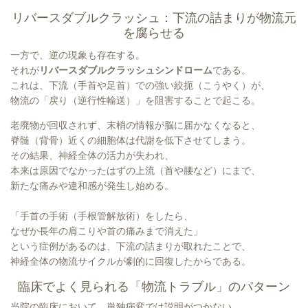
リバースダブルクラッシュ：下流の詰まりが物流元
を腐らせる
一方で、逆の現象も存在する。
それが
リバースダブルクラッシュシンドローム
である。
これは、下流（手首や足首）での強い絞扼（こうやく）が、
物流の「戻り（逆行性輸送）」を阻害することで起こる。
老廃物が回収されず、末梢の情報が脳に届かなくなると、
脊髄（背骨）近くの細胞体は代謝を低下させてしまう。
その結果、神経全体の活力が失われ、
本来は原因でなかったはずの上流（首や腰など）にまで、
新たな痛みや違和感が発生し始める。
「手首の手術（手根管解放術）をしたら、
なぜか長年の肩こりや首の痛みまで消えた」
という症例があるのは、下流の詰まりが取れたことで、
神経全体の物流サイクルが劇的に回復したからである。
臨床でよく見られる「物流トラブル」のパターン
当院の臨床において、単独病変では説明がつかない