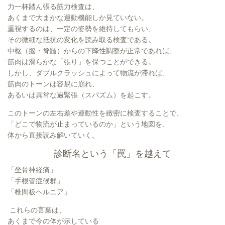
力一杯踏ん張る筋力検査は、
あくまで大まかな運動機能しか見ていない。
重視するのは、一定の姿勢を維持してもらい、
その微細な抵抗の変化を読み取る検査である。
中枢（脳・脊髄）からの下降性調整が正常であれば、
筋肉は滑らかな「張り」を保つことができる。
しかし、ダブルクラッシュによって物流が滞れば、
筋肉のトーンは容易に崩れ、
あるいは異常な過緊張（スパズム）を起こす。
このトーンの左右差や連動性を緻密に検査することで、
「どこで物流が止まっているのか」という地図を、
体から直接読み解いていく。
診断名という「罠」を越えて
「坐骨神経痛」
「手根管症候群」
「椎間板ヘルニア」
これらの言葉は、
あくまで今の体が示している