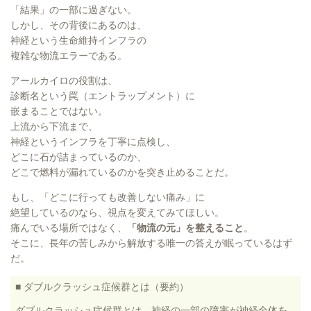
「結果」の一部に過ぎない。
しかし、その背後にあるのは、
神経という生命維持インフラの
複雑な物流エラーである。
アールカイロの役割は、
診断名という罠（エントラップメント）に
嵌まることではない。
上流から下流まで、
神経というインフラを丁寧に点検し、
どこに石が詰まっているのか、
どこで燃料が漏れているのかを突き止めることだ。
もし、「どこに行っても改善しない痛み」に
絶望しているのなら、
視点を変えてみてほしい。
痛んでいる場所ではなく、
「物流の元」を整えること
。
そこに、長年の苦しみから解放する唯一の答えが眠っているはず
だ。
■ ダブルクラッシュ症候群とは（要約）
ダブルクラッシュ症候群とは、神経の一部の障害が神経全体を