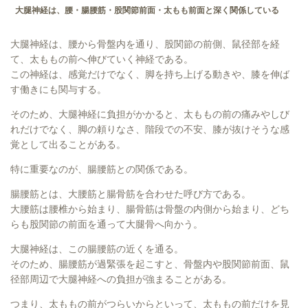
大腿神経は、腰・腸腰筋・股関節前面・太もも前面と深く関係している
大腿神経は、腰から骨盤内を通り、股関節の前側、鼠径部を経
て、太ももの前へ伸びていく神経である。
この神経は、感覚だけでなく、脚を持ち上げる動きや、膝を伸ば
す働きにも関与する。
そのため、大腿神経に負担がかかると、太ももの前の痛みやしび
れだけでなく、脚の頼りなさ、階段での不安、膝が抜けそうな感
覚として出ることがある。
特に重要なのが、腸腰筋との関係である。
腸腰筋とは、大腰筋と腸骨筋を合わせた呼び方である。
大腰筋は腰椎から始まり、腸骨筋は骨盤の内側から始まり、どち
らも股関節の前面を通って大腿骨へ向かう。
大腿神経は、この腸腰筋の近くを通る。
そのため、腸腰筋が過緊張を起こすと、骨盤内や股関節前面、鼠
径部周辺で大腿神経への負担が強まることがある。
つまり、太ももの前がつらいからといって、太ももの前だけを見