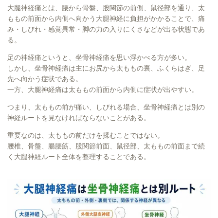
大腿神経痛とは、腰から骨盤、股関節の前側、鼠径部を通り、太
ももの前面から内側へ向かう大腿神経に負担がかかることで、痛
み・しびれ・感覚異常・脚の力の入りにくさなどが出る状態であ
る。
足の神経痛というと、坐骨神経痛を思い浮かべる方が多い。
しかし、坐骨神経痛は主にお尻から太ももの裏、ふくらはぎ、足
先へ向かう症状である。
一方、大腿神経痛は太ももの前面から内側に症状が出やすい。
つまり、太ももの前が痛い、しびれる場合、坐骨神経痛とは別の
神経ルートを見なければならないことがある。
重要なのは、太ももの前だけを揉むことではない。
腰椎、骨盤、腸腰筋、股関節前面、鼠径部、太ももの前面まで続
く大腿神経ルート全体を整理することである。