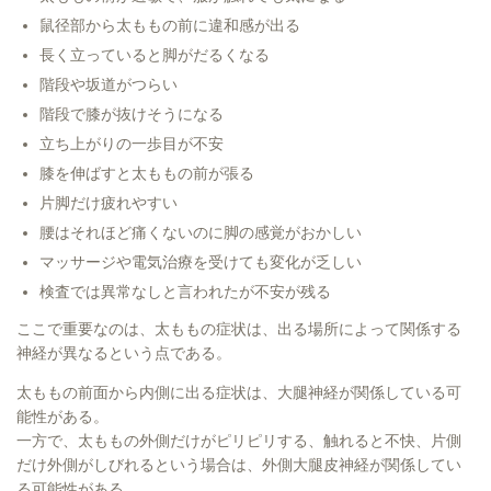
鼠径部から太ももの前に違和感が出る
長く立っていると脚がだるくなる
階段や坂道がつらい
階段で膝が抜けそうになる
立ち上がりの一歩目が不安
膝を伸ばすと太ももの前が張る
片脚だけ疲れやすい
腰はそれほど痛くないのに脚の感覚がおかしい
マッサージや電気治療を受けても変化が乏しい
検査では異常なしと言われたが不安が残る
ここで重要なのは、太ももの症状は、出る場所によって関係する
神経が異なるという点である。
太ももの前面から内側に出る症状は、大腿神経が関係している可
能性がある。
一方で、太ももの外側だけがピリピリする、触れると不快、片側
だけ外側がしびれるという場合は、外側大腿皮神経が関係してい
る可能性がある。