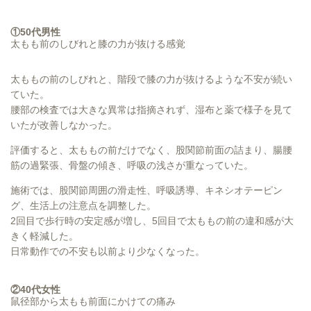
①50代男性
太もも前のしびれと膝の力が抜ける感覚
太ももの前のしびれと、階段で膝の力が抜けるような不安が続い
ていた。
腰部の検査では大きな異常は指摘されず、湿布と薬で様子を見て
いたが改善しなかった。
評価すると、太ももの前だけでなく、股関節前面の詰まり、腸腰
筋の過緊張、骨盤の傾き、呼吸の浅さが重なっていた。
施術では、股関節周囲の滑走性、呼吸誘導、キネシオテーピン
グ、生活上の注意点を調整した。
2回目で歩行時の安定感が増し、5回目で太ももの前の違和感が大
きく軽減した。
日常動作での不安も以前より少なくなった。
②40代女性
鼠径部から太もも前面にかけての痛み