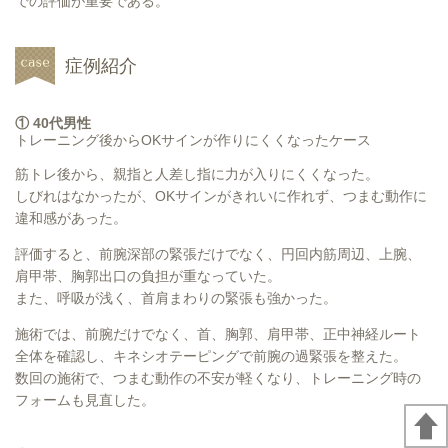
での評価が重要である。
症例紹介
① 40代男性
トレーニング後からOKサインが作りにくくなったケース
筋トレ後から、親指と人差し指に力が入りにくくなった。
しびれはなかったが、OKサインがきれいに作れず、つまむ動作に
違和感があった。
評価すると、前腕深部の緊張だけでなく、円回内筋周辺、上腕、
肩甲帯、胸郭出口の負担が重なっていた。
また、呼吸が浅く、首肩まわりの緊張も強かった。
施術では、前腕だけでなく、首、胸郭、肩甲帯、正中神経ルート
全体を確認し、キネシオテーピングで前腕の過緊張を整えた。
数回の施術で、つまむ動作の不安が軽くなり、トレーニング時の
フォームも見直した。