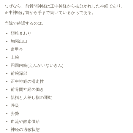
なぜなら、前骨間神経は正中神経から枝分かれした神経であり、
正中神経は首から手まで続いているからである。
当院で確認するのは、
頚椎まわり
胸郭出口
肩甲帯
上腕
円回内筋(えんかいないきん)
前腕深部
正中神経の滑走性
前骨間神経の働き
親指と人差し指の運動
呼吸
姿勢
血流や酸素供給
神経の過敏状態