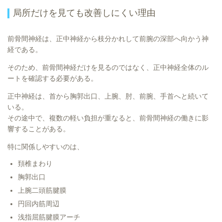
局所だけを見ても改善しにくい理由
前骨間神経は、正中神経から枝分かれして前腕の深部へ向かう神
経である。
そのため、前骨間神経だけを見るのではなく、正中神経全体のル
ートを確認する必要がある。
正中神経は、首から胸郭出口、上腕、肘、前腕、手首へと続いて
いる。
その途中で、複数の軽い負担が重なると、前骨間神経の働きに影
響することがある。
特に関係しやすいのは、
頚椎まわり
胸郭出口
上腕二頭筋腱膜
円回内筋周辺
浅指屈筋腱膜アーチ