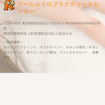
アールカイロプラクティックセ
ンター
〒154-0004 東京都世田谷区太子堂2-8-17 88.SANGENJAYA202号
室
東急田園都市線 三軒茶屋駅北口Bより徒歩６分
＜取扱施術＞
カイロプラクティック、オステオパシー、キネシオ療法（キネシ
オテーピング、筋スラッキング療法、クライオセラピー）、栄養
療法