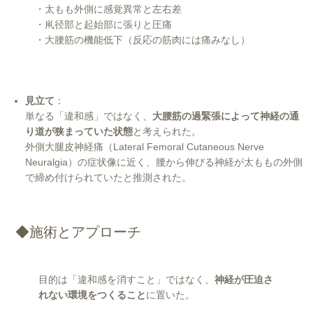
・太もも外側に感覚異常と左右差
・鼡径部と起始部に張りと圧痛
・大腰筋の機能低下（反応の筋肉には痛みなし）
見立て
：
単なる「違和感」ではなく、
大腰筋の過緊張によって神経の通
り道が狭まっていた状態
と考えられた。
外側大腿皮神経痛（Lateral Femoral Cutaneous Nerve
Neuralgia）の症状像に近く、腰から伸びる神経が太ももの外側
で締め付けられていたと推測された。
◆施術とアプローチ
目的は「違和感を消すこと」ではなく、
神経が圧迫さ
れない環境をつくること
に置いた。