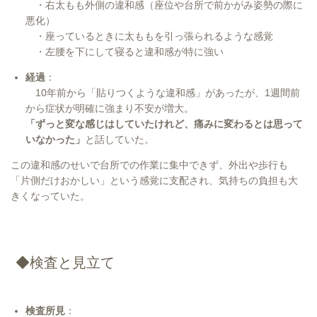
・右太もも外側の違和感（座位や台所で前かがみ姿勢の際に
悪化）
・座っているときに太ももを引っ張られるような感覚
・左腰を下にして寝ると違和感が特に強い
経過
：
10年前から「貼りつくような違和感」があったが、1週間前
から症状が明確に強まり不安が増大。
「ずっと変な感じはしていたけれど、痛みに変わるとは思って
いなかった」
と話していた。
この違和感のせいで台所での作業に集中できず、外出や歩行も
「片側だけおかしい」という感覚に支配され、気持ちの負担も大
きくなっていた。
◆検査と見立て
検査所見
：