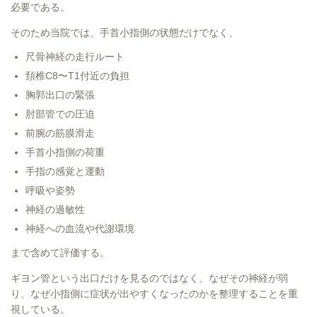
必要である。
そのため当院では、手首小指側の状態だけでなく、
尺骨神経の走行ルート
頚椎C8〜T1付近の負担
胸郭出口の緊張
肘部管での圧迫
前腕の筋膜滑走
手首小指側の荷重
手指の感覚と運動
呼吸や姿勢
神経の過敏性
神経への血流や代謝環境
まで含めて評価する。
ギヨン管という出口だけを見るのではなく、なぜその神経が弱
り、なぜ小指側に症状が出やすくなったのかを整理することを重
視している。