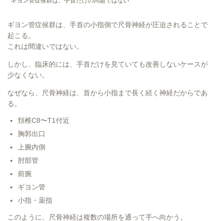
ギヨン管症候群は、手首だけの問題ではない
ギヨン管症候群は、手首の小指側で尺骨神経が圧迫されることで
起こる。
これは間違いではない。
しかし、臨床的には、手首だけを見ていても改善しないケースが
少なくない。
なぜなら、尺骨神経は、首から小指まで長く続く神経だからであ
る。
頚椎C8〜T1付近
胸郭出口
上腕内側
肘部管
前腕
ギヨン管
小指・薬指
このように、尺骨神経は複数の場所を通って手へ向かう。