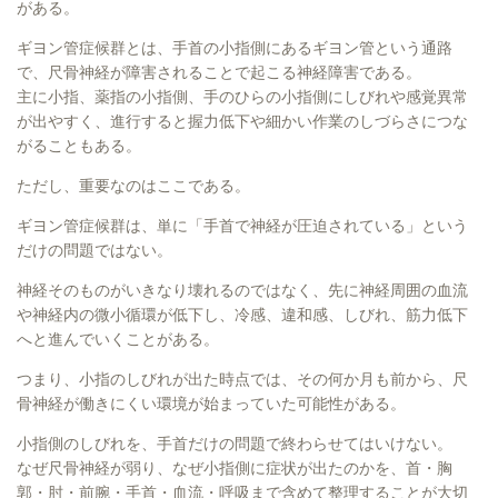
がある。
ギヨン管症候群とは、手首の小指側にあるギヨン管という通路
で、尺骨神経が障害されることで起こる神経障害である。
主に小指、薬指の小指側、手のひらの小指側にしびれや感覚異常
が出やすく、進行すると握力低下や細かい作業のしづらさにつな
がることもある。
ただし、重要なのはここである。
ギヨン管症候群は、単に「手首で神経が圧迫されている」という
だけの問題ではない。
神経そのものがいきなり壊れるのではなく、先に神経周囲の血流
や神経内の微小循環が低下し、冷感、違和感、しびれ、筋力低下
へと進んでいくことがある。
つまり、小指のしびれが出た時点では、その何か月も前から、尺
骨神経が働きにくい環境が始まっていた可能性がある。
小指側のしびれを、手首だけの問題で終わらせてはいけない。
なぜ尺骨神経が弱り、なぜ小指側に症状が出たのかを、首・胸
郭・肘・前腕・手首・血流・呼吸まで含めて整理することが大切