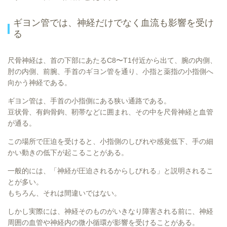
ギヨン管では、神経だけでなく血流も影響を受け
る
尺骨神経は、首の下部にあたるC8〜T1付近から出て、腕の内側、
肘の内側、前腕、手首のギヨン管を通り、小指と薬指の小指側へ
向かう神経である。
ギヨン管は、手首の小指側にある狭い通路である。
豆状骨、有鉤骨鉤、靭帯などに囲まれ、その中を尺骨神経と血管
が通る。
この場所で圧迫を受けると、小指側のしびれや感覚低下、手の細
かい動きの低下が起こることがある。
一般的には、「神経が圧迫されるからしびれる」と説明されるこ
とが多い。
もちろん、それは間違いではない。
しかし実際には、神経そのものがいきなり障害される前に、神経
周囲の血管や神経内の微小循環が影響を受けることがある。