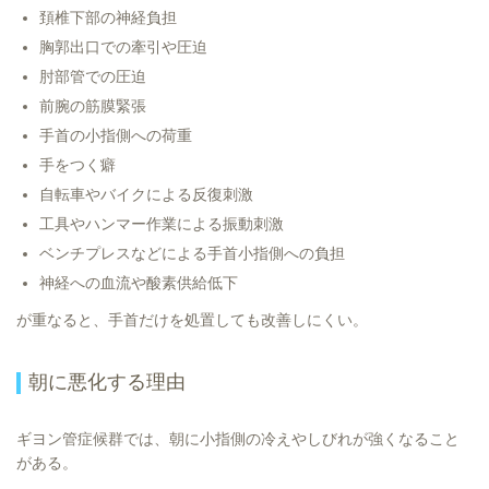
頚椎下部の神経負担
胸郭出口での牽引や圧迫
肘部管での圧迫
前腕の筋膜緊張
手首の小指側への荷重
手をつく癖
自転車やバイクによる反復刺激
工具やハンマー作業による振動刺激
ベンチプレスなどによる手首小指側への負担
神経への血流や酸素供給低下
が重なると、手首だけを処置しても改善しにくい。
朝に悪化する理由
ギヨン管症候群では、朝に小指側の冷えやしびれが強くなること
がある。