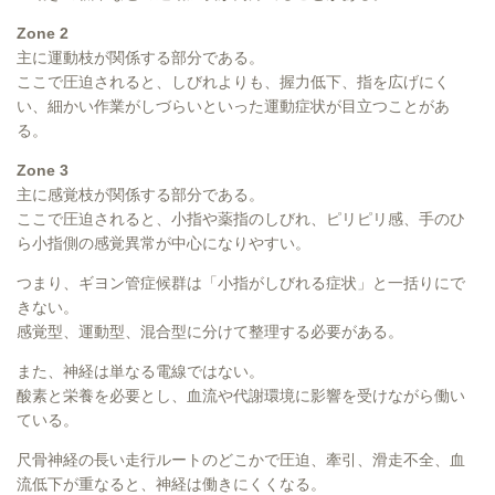
Zone 2
主に運動枝が関係する部分である。
ここで圧迫されると、しびれよりも、握力低下、指を広げにく
い、細かい作業がしづらいといった運動症状が目立つことがあ
る。
Zone 3
主に感覚枝が関係する部分である。
ここで圧迫されると、小指や薬指のしびれ、ピリピリ感、手のひ
ら小指側の感覚異常が中心になりやすい。
つまり、ギヨン管症候群は「小指がしびれる症状」と一括りにで
きない。
感覚型、運動型、混合型に分けて整理する必要がある。
また、神経は単なる電線ではない。
酸素と栄養を必要とし、血流や代謝環境に影響を受けながら働い
ている。
尺骨神経の長い走行ルートのどこかで圧迫、牽引、滑走不全、血
流低下が重なると、神経は働きにくくなる。